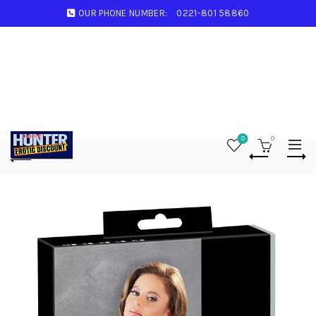
OUR PHONE NUMBER:
0221-801 58860
0
0