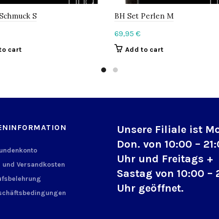
 Schmuck S
BH Set Perlen M
69,95
€
to cart
Add to cart
ENINFORMATION
Unsere Filiale ist M
Don. von 10:00 – 21
Kundenkonto
Uhr und Freitags +
 und Versandkosten
Sastag von 10:00 – 
fsbelehrung
Uhr geöffnet.
schäftsbedingungen