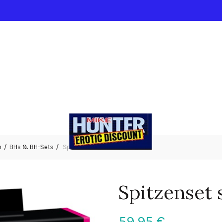
n
BHs & BH-Sets
Spitzenset schwarz 3XL
Spitzenset
59,95
€