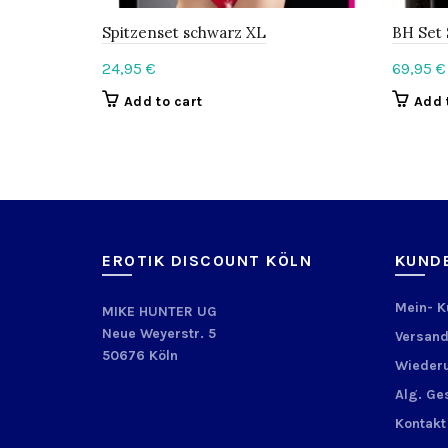
Spitzenset schwarz XL
BH Set
24,95
€
69,95
€
Add to cart
Add 
EROTIK DISCOUNT KÖLN
KUND
Mein- 
MIKE HUNTER UG
Neue Weyerstr. 5
Versand
50676 Köln
Wiederu
Alg. Ge
Kontakt