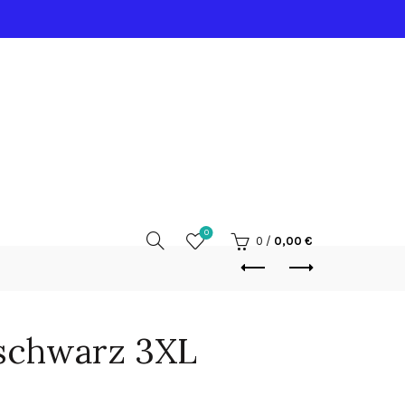
0
0
/
0,00
€
 schwarz 3XL