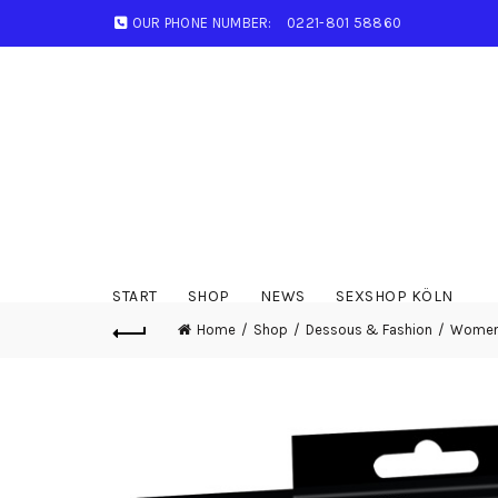
OUR PHONE NUMBER:
0221-801 58860
START
SHOP
NEWS
SEXSHOP KÖLN
Home
Shop
Dessous & Fashion
Wome