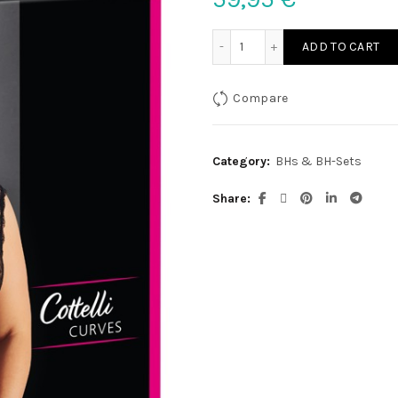
Spitzenset schwarz 3XL q
ADD TO CART
Compare
Category:
BHs & BH-Sets
Share