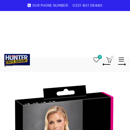
OUR PHONE NUMBER:
0221-801 58860
0
0