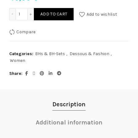
Top und Slip offen L quantity
ADD TO CART
Add to wishlist
Compare
Categories:
BHs & BH-Sets
,
Dessous & Fashion
,
Women
Share
Description
Additional information