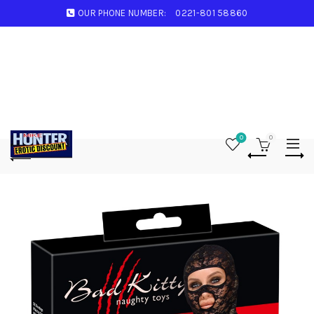
OUR PHONE NUMBER:
0221-801 58860
0
0