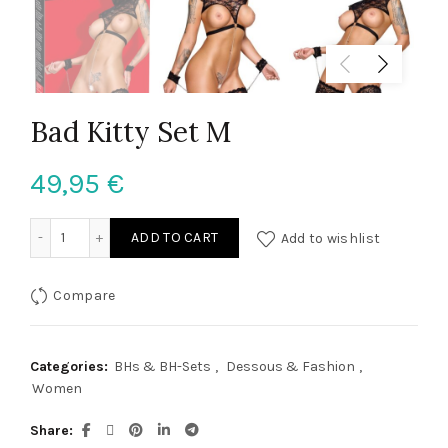
Bad Kitty Set M
49,95
€
Bad Kitty Set M quantity
ADD TO CART
Add to wishlist
Compare
Categories:
BHs & BH-Sets
,
Dessous & Fashion
,
Women
Share