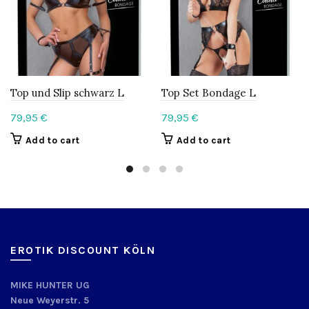
Top und Slip schwarz L
Top Set Bondage L
79,95
€
79,95
€
Add to cart
Add to cart
EROTIK DISCOUNT KÖLN
MIKE HUNTER UG
Neue Weyerstr. 5