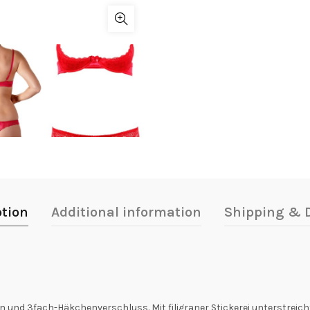
ption
Additional information
Shipping & D
n und 3fach-Häkchenverschluss. Mit filigraner Stickerei unterstreicht 