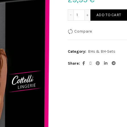
Basic Hebe schwarz 85C q
ADD TO CART
Compare
Category:
BHs & BH-Sets
Share