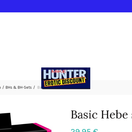
n
BHs & BH-Sets
Basic Hebe schwarz 85C
Basic Hebe
29,95
€