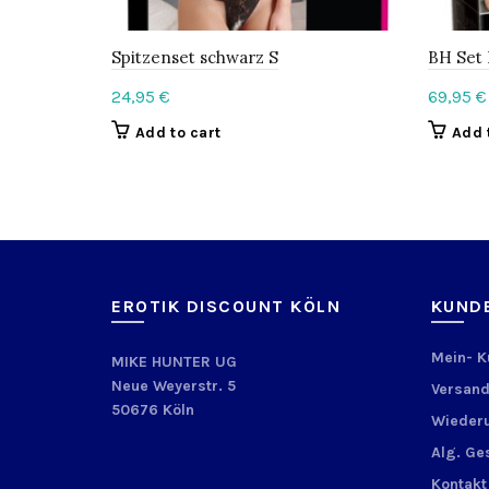
Spitzenset schwarz S
BH Set 
24,95
€
69,95
€
Add to cart
Add 
EROTIK DISCOUNT KÖLN
KUND
Mein- 
MIKE HUNTER UG
Neue Weyerstr. 5
Versand
50676 Köln
Wiederu
Alg. Ge
Kontakt