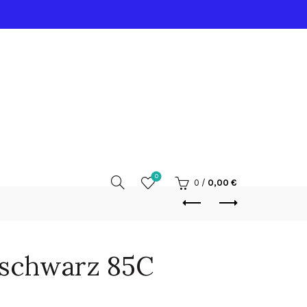
0
0
/
0,00
€
 schwarz 85C