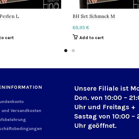
Perlen L
BH Set Schmuck M
69,95
€
to cart
Add to cart
ENINFORMATION
Unsere Filiale ist M
Don. von 10:00 – 21
Kundenkonto
Uhr und Freitags +
 und Versandkosten
Sastag von 10:00 – 
fsbelehrung
Uhr geöffnet.
schäftsbedingungen