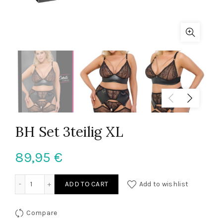
BH Set 3teilig XL
89,95
€
BH Set 3teilig XL quantity
ADD TO CART
Add to wishlist
Compare