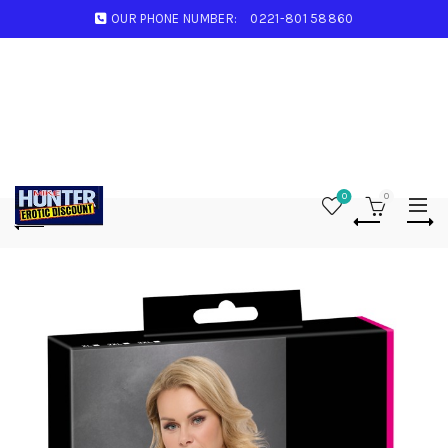
OUR PHONE NUMBER:
0221-801 58860
0
0