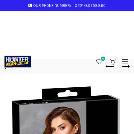
OUR PHONE NUMBER:
0221-801 58860
0
0