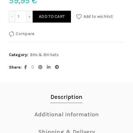
59,95
€
BH Strapsset 85C/L quantity
ADD TO CART
Add to wishlist
Compare
Category:
BHs & BH-Sets
Share
Description
Additional information
Shipping & Delivery