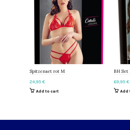
Spitzenset rot M
BH Set
24,95
€
69,95
€
Add to cart
Add 