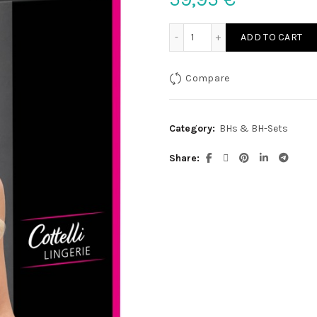
BH Strapsset 80C/M quan
ADD TO CART
Compare
Category:
BHs & BH-Sets
Share