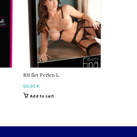
BH Set Perlen L
BH Set we
69,95
€
69,95
€
Add to cart
Add to c