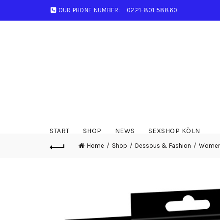
OUR PHONE NUMBER:
0221-801 58860
START
SHOP
NEWS
SEXSHOP KÖLN
Home
Shop
Dessous & Fashion
Wome