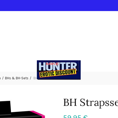
n
BHs & BH-Sets
BH Strapsset 80C/M
BH Strapss
59,95
€