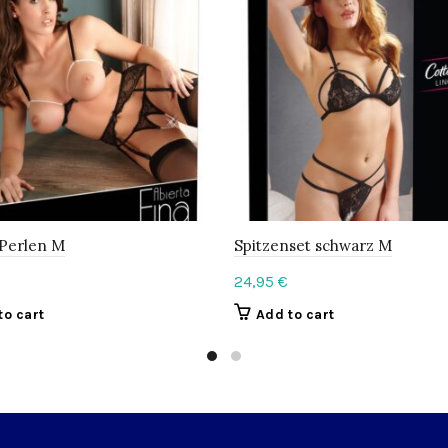
 Perlen M
Spitzenset schwarz M
24,95
€
to cart
Add to cart