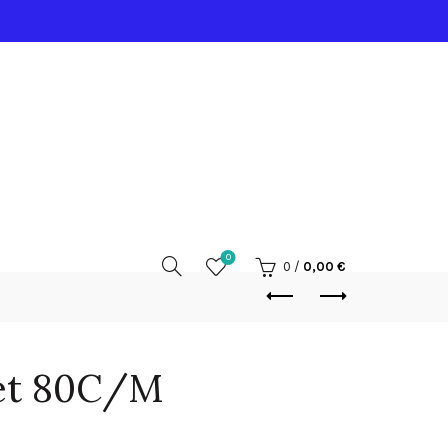
0
0
/
0,00
€
et 80C/M