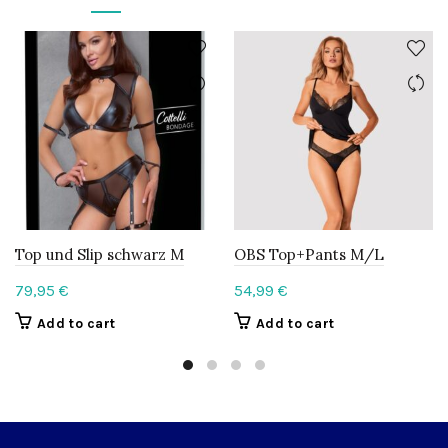
Top und Slip schwarz M
OBS Top+Pants M/L
79,95
€
54,99
€
Add to cart
Add to cart