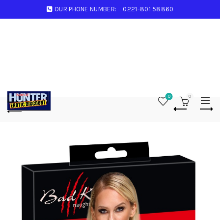
OUR PHONE NUMBER:
0221-801 58860
0
0