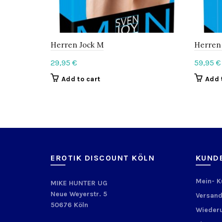
Herren Jock M
Herren 
29,95
€
59,95
€
Add to cart
Add 
EROTIK DISCOUNT KÖLN
KUND
Mein- 
MIKE HUNTER UG
Neue Weyerstr. 5
Versand
50676 Köln
Wiederu