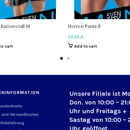
Kurzoverall M
Herren Pants S
29,95
€
to cart
Add to cart
ENINFORMATION
Unsere Filiale ist M
Don. von 10:00 – 21
Kundenkonto
Uhr und Freitags +
 und Versandkosten
Sastag von 10:00 – 
fsbelehrung
Uhr geöffnet.