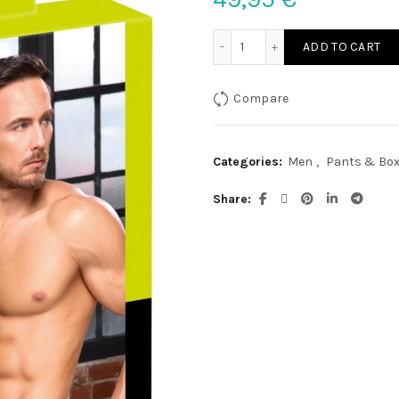
H.Pants M quantity
ADD TO CART
Compare
Categories:
Men
,
Pants & Box
Share