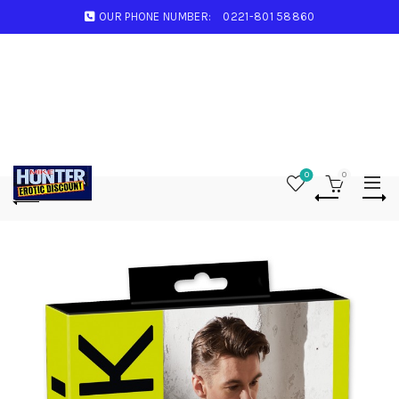
OUR PHONE NUMBER:
0221-801 58860
0
0