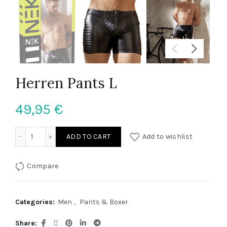
Herren Pants L
49,95
€
Herren Pants L quantity
ADD TO CART
Add to wishlist
Compare
Categories:
Men
,
Pants & Boxer
Share