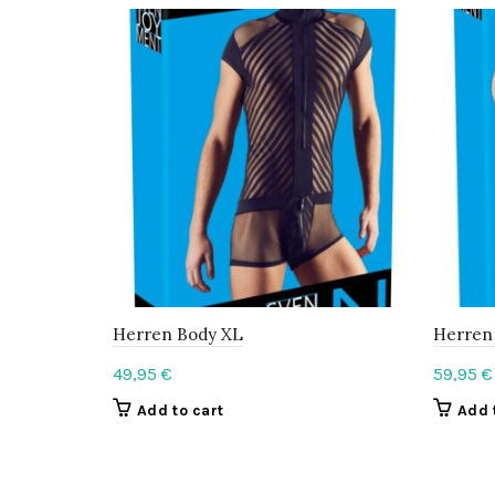
Herren Body XL
Herren 
49,95
€
59,95
€
Add to cart
Add 