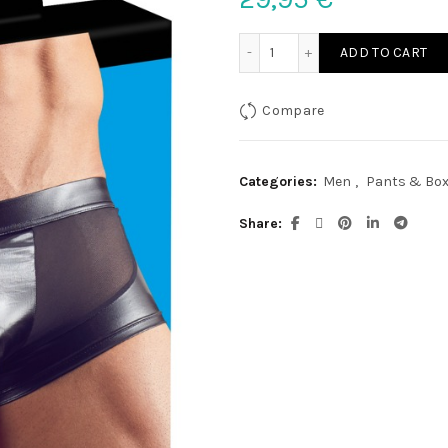
Herren Pants M quantity
ADD TO CART
Compare
Categories:
Men
,
Pants & Box
Share