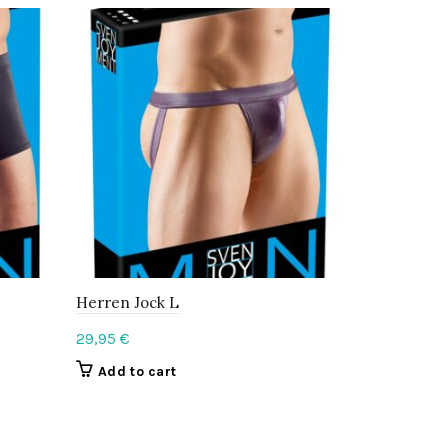
Herren Jock L
Herren Ove
29,95
€
74,95
€
Add to cart
Add to c