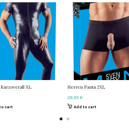
Kurzoverall XL
Herren Pants 2XL
29,95
€
to cart
Add to cart