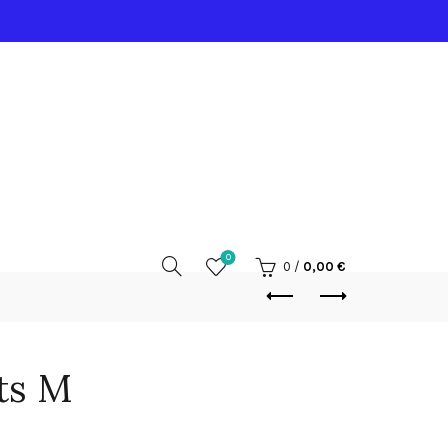
0
0
/
0,00
€
ts M