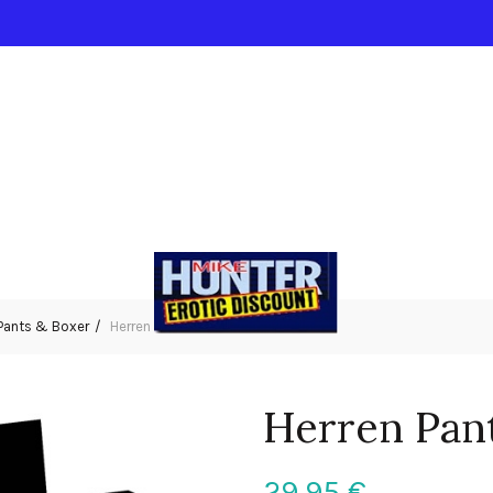
Pants & Boxer
Herren Pants M
Herren Pan
29,95
€