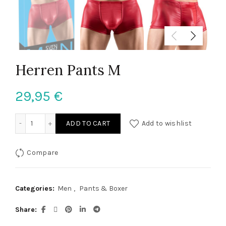
Herren Pants M
29,95
€
Herren Pants M quantity
ADD TO CART
Add to wishlist
Compare
Categories:
Men
,
Pants & Boxer
Share