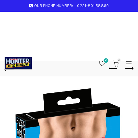
OUR PHONE NUMBER:
0221-801 58860
0
0