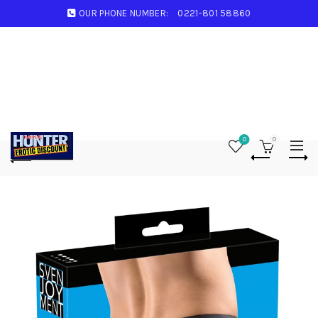
OUR PHONE NUMBER:
0221-801 58860
0
0