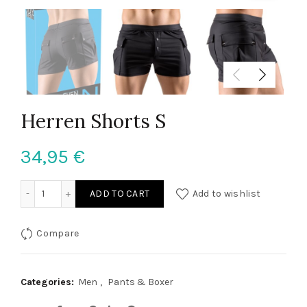
Herren Shorts S
34,95
€
Herren Shorts S quantity
ADD TO CART
Add to wishlist
Compare
Categories:
Men
,
Pants & Boxer