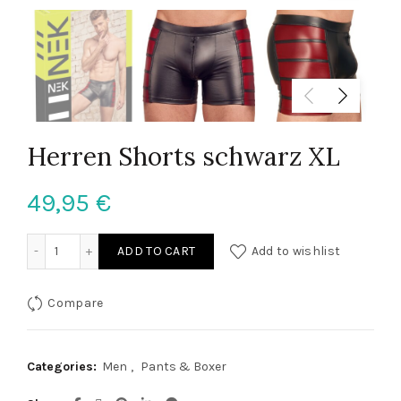
Herren Shorts schwarz XL
49,95
€
Herren Shorts schwarz XL quantity
ADD TO CART
Add to wishlist
Compare
Categories:
Men
,
Pants & Boxer