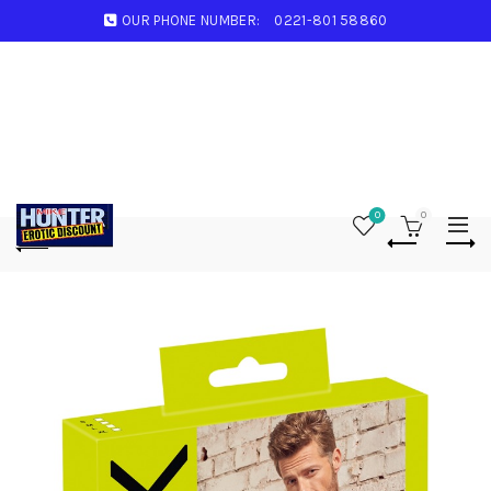
OUR PHONE NUMBER:
0221-801 58860
0
0