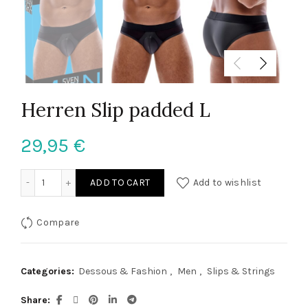
Herren Slip padded L
29,95
€
Herren Slip padded L quantity
ADD TO CART
Add to wishlist
Compare
Categories:
Dessous & Fashion
,
Men
,
Slips & Strings
Share