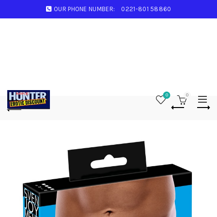
OUR PHONE NUMBER:
0221-801 58860
0
0