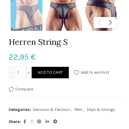
Herren String S
22,95
€
Herren String S quantity
ADD TO CART
Add to wishlist
Compare
Categories:
Dessous & Fashion
,
Men
,
Slips & Strings
Share