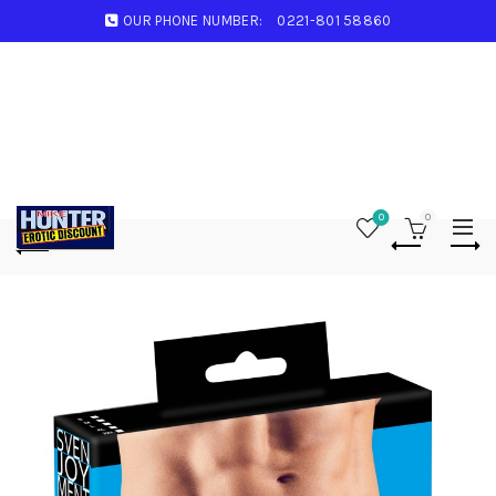
OUR PHONE NUMBER:
0221-801 58860
0
0