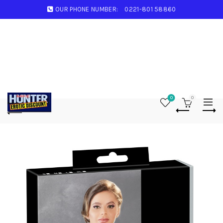
OUR PHONE NUMBER:
0221-801 58860
0
0