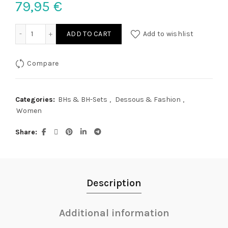
79,95
€
Top Set Bondage L quantity
ADD TO CART
Add to wishlist
Compare
Categories:
BHs & BH-Sets
,
Dessous & Fashion
,
Women
Share
Description
Additional information