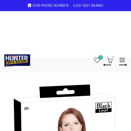
OUR PHONE NUMBER:
0221-801 58860
0
0