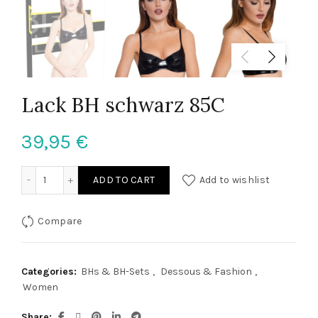
Lack BH schwarz 85C
39,95
€
Lack BH schwarz 85C quantity
ADD TO CART
Add to wishlist
Compare
Categories:
BHs & BH-Sets
,
Dessous & Fashion
,
Women
Share