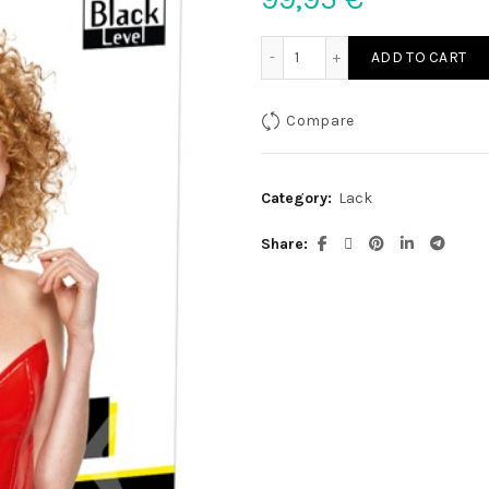
Lack Corsage rot S quanti
ADD TO CART
Compare
Category:
Lack
Share