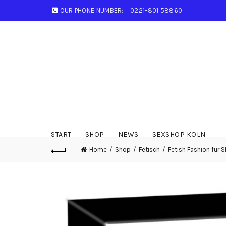
OUR PHONE NUMBER:
0221-801 58860
START
SHOP
NEWS
SEXSHOP KÖLN
Home
Shop
Fetisch
Fetish Fashion für S