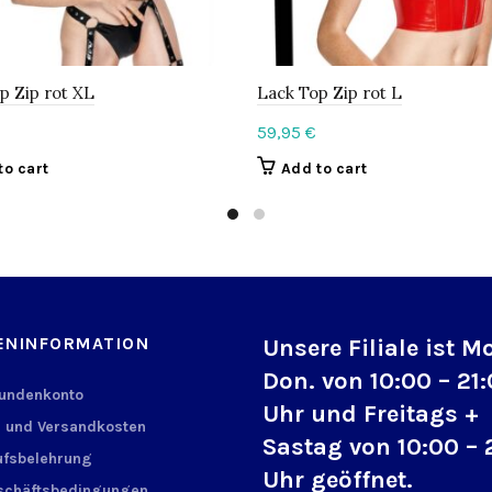
p Zip rot XL
Lack Top Zip rot L
59,95
€
to cart
Add to cart
ENINFORMATION
Unsere Filiale ist M
Don. von 10:00 – 21
Kundenkonto
Uhr und Freitags +
 und Versandkosten
Sastag von 10:00 – 
fsbelehrung
Uhr geöffnet.
schäftsbedingungen