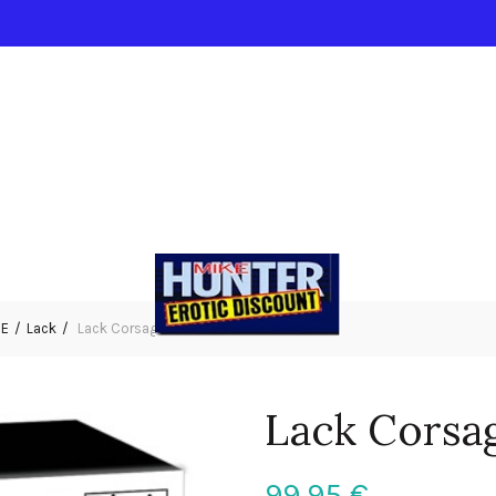
IE
Lack
Lack Corsage rot S
Lack Corsag
99,95
€