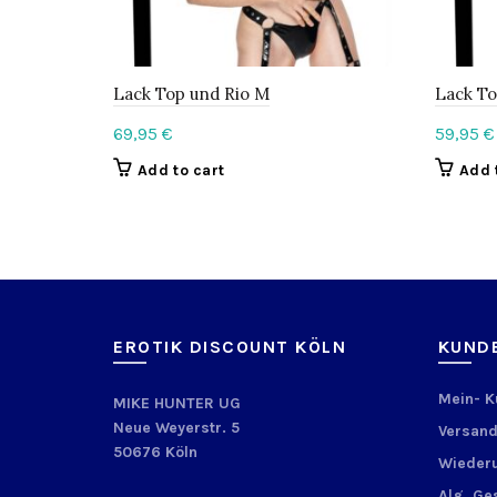
Lack Top und Rio M
Lack To
69,95
€
59,95
€
Add to cart
Add 
EROTIK DISCOUNT KÖLN
KUND
Mein- 
MIKE HUNTER UG
Neue Weyerstr. 5
Versand
50676 Köln
Wiederu
Alg. Ge