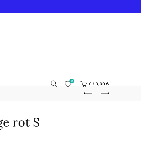
0
0
/
0,00
€
e rot S