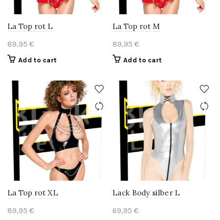
La Top rot L
La Top rot M
89,95
€
89,95
€
Add to cart
Add to cart
La Top rot XL
Lack Body silber L
89,95
€
69,95
€