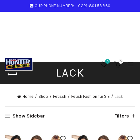
OUR PHONE NUMBER:
0221-801 58860
0
0
LACK
Home
Shop
Fetisch
Fetish Fashion für SIE
Lack
Show Sidebar
Filters