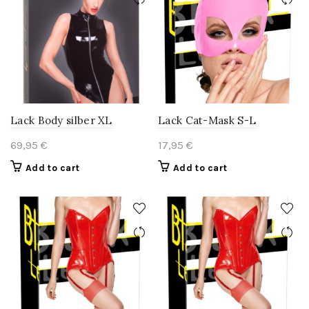
Lack Body silber XL
Lack Cat-Mask S-L
69,95
€
17,95
€
Add to cart
Add to cart