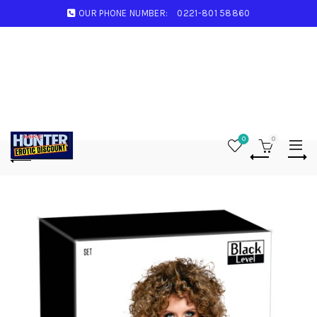
OUR PHONE NUMBER:
0221-801 58860
0
0