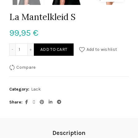
La Mantelkleid S
99,95
€
La Mantelkleid S quantity
ADD TO CART
Add to wishlist
Compare
Category:
Lack
Share
Description