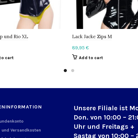
p und Rio XL
Lack Jacke Zips M
89,95
€
to cart
Add to cart
ENINFORMATION
Unsere Filiale ist M
Don. von 10:00 – 21
Kundenkonto
Uhr und Freitags +
 und Versandkosten
Sastag von 10:00 – 