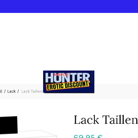
IE
Lack
Lack Taillenmieder rot S
Lack Taille
69,95
€