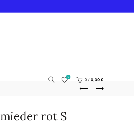
0
0
/
0,00
€
nmieder rot S