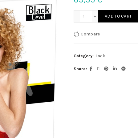
Lack Taillenmieder rot S q
ADD TO CART
Compare
Category:
Lack
Share