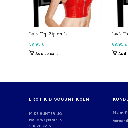
Lack Top Zip rot L
Lack To
59,95
€
69,95
€
Add to cart
Add 
EROTIK DISCOUNT KÖLN
KUND
Mein- 
MIKE HUNTER UG
Neue Weyerstr. 5
Versand
50676 Köln