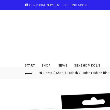
OUR PHONE NUMBER:
0221-801 58860
START
SHOP
NEWS
SEXSHOP KÖLN
Home
Shop
Fetisch
Fetish Fashion für S