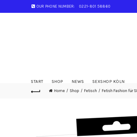
OUR PHONE NUMBER:
0221-801 58860
START
SHOP
NEWS
SEXSHOP KÖLN
Home
Shop
Fetisch
Fetish Fashion für S