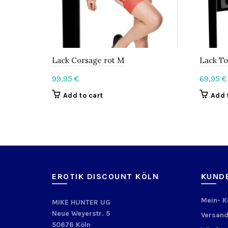
Lack Corsage rot M
Lack To
99,95
€
69,95
€
Add to cart
Add 
EROTIK DISCOUNT KÖLN
KUND
Mein- 
MIKE HUNTER UG
Neue Weyerstr. 5
Versand
50676 Köln