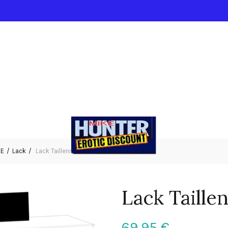
IE
Lack
Lack Taillenmieder rot M
Lack Taille
69,95
€