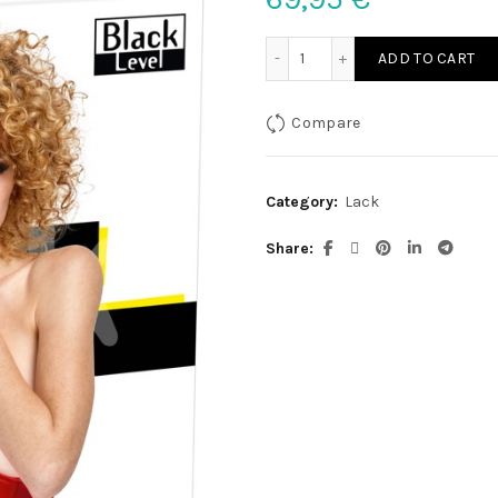
Lack Taillenmieder rot M q
ADD TO CART
Compare
Category:
Lack
Share