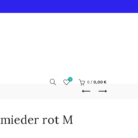
0
0
/
0,00
€
nmieder rot M