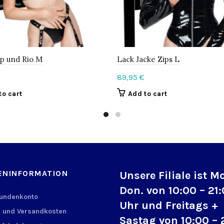
p und Rio M
Lack Jacke Zips L
89,95
€
to cart
Add to cart
ENINFORMATION
Unsere Filiale ist M
Don. von 10:00 – 21
Kundenkonto
Uhr und Freitags +
 und Versandkosten
Sastag von 10:00 – 