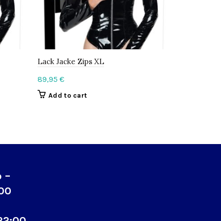
Lack Jacke Zips XL
Lack Top ro
89,95
€
89,95
€
Add to cart
Add to c
o –
:00
22:00