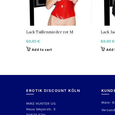
Lack Taillenmieder rot M
Lack Ja
69,95
€
89,95
€
Add to cart
Add 
EROTIK DISCOUNT KÖLN
KUND
Mein- 
MIKE HUNTER UG
Neue Weyerstr. 5
Versand
50676 Köln