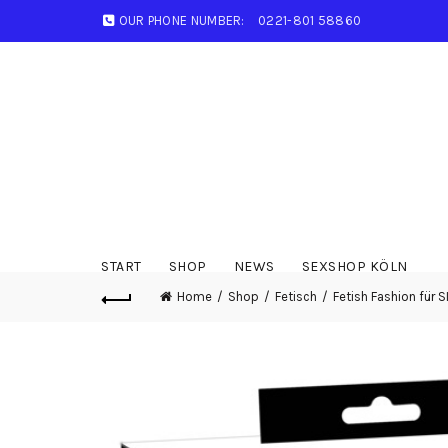
OUR PHONE NUMBER:
0221-801 58860
START
SHOP
NEWS
SEXSHOP KÖLN
Home
Shop
Fetisch
Fetish Fashion für S