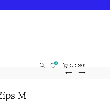
0
0
/
0,00
€
Zips M