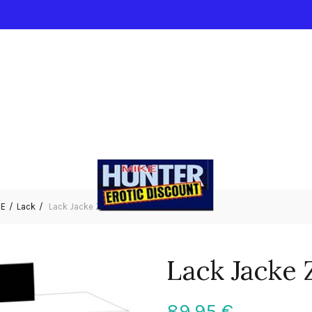
IE
Lack
Lack Jacke Zips M
Lack Jacke 
89,95
€