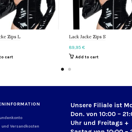
cke Zips L
Lack Jacke Zips S
89,95
€
to cart
Add to cart
ENINFORMATION
Unsere Filiale ist M
Don. von 10:00 – 21
Kundenkonto
Uhr und Freitags +
 und Versandkosten
Sastag von 10:00 – 