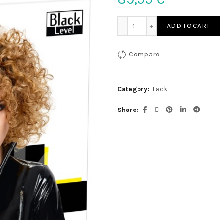
Lack Jacke Zips M quantit
ADD TO CART
Compare
Category:
Lack
Share