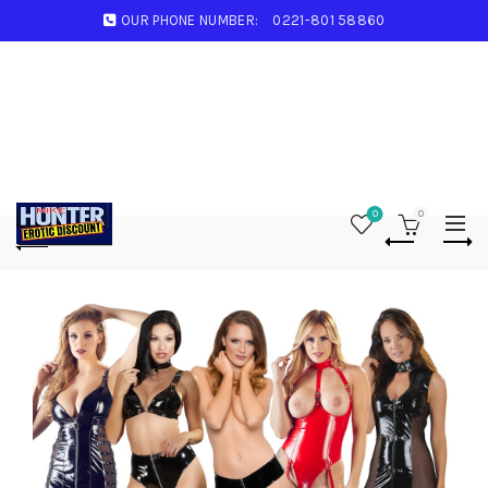
OUR PHONE NUMBER:
0221-801 58860
0
0