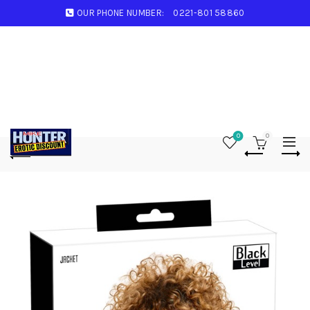
OUR PHONE NUMBER:
0221-801 58860
0
0