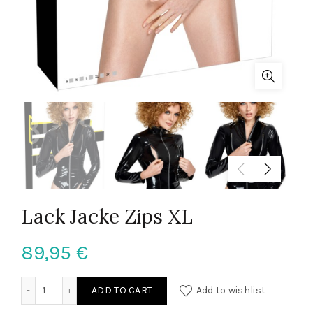
Lack Jacke Zips XL
89,95
€
Lack Jacke Zips XL quantity
ADD TO CART
Add to wishlist