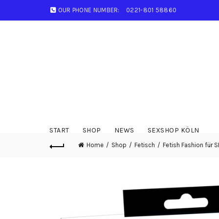
OUR PHONE NUMBER:
0221-801 58860
START
SHOP
NEWS
SEXSHOP KÖLN
Home
Shop
Fetisch
Fetish Fashion für S