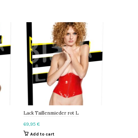
Lack Taillenmieder rot L
La Top rot
69,95
€
89,95
€
Add to cart
Add to c