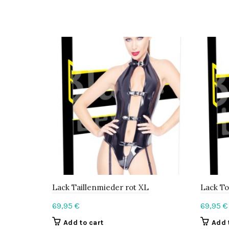
Lack Taillenmieder rot XL
Lack To
69,95
€
69,95
€
Add to cart
Add 