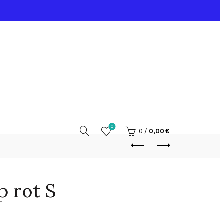
0
0
/
0,00
€
p rot S