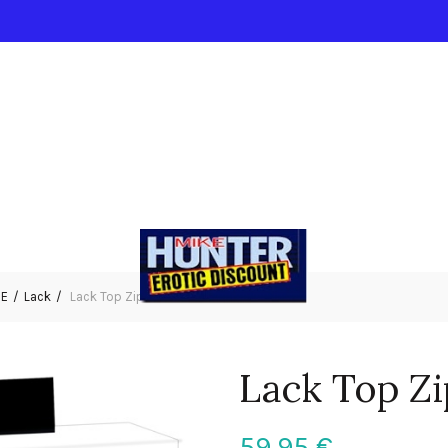
IE
Lack
Lack Top Zip rot S
Lack Top Zi
59,95
€