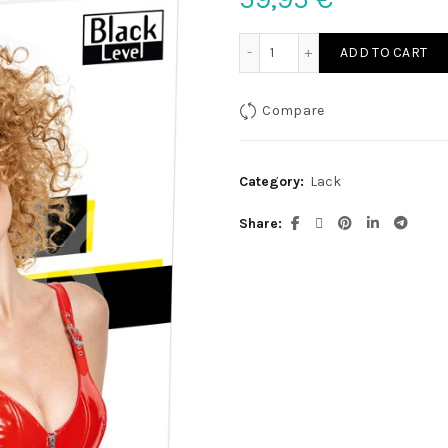
Lack Top Zip rot S quantit
ADD TO CART
Compare
Category:
Lack
Share