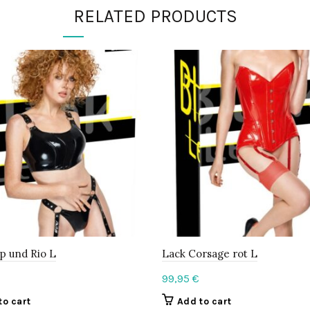
RELATED PRODUCTS
p und Rio L
Lack Corsage rot L
99,95
€
to cart
Add to cart