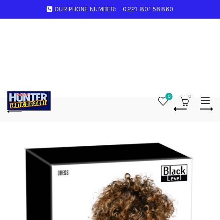
OUR PHONE NUMBER:
0221-801 58860
0
0