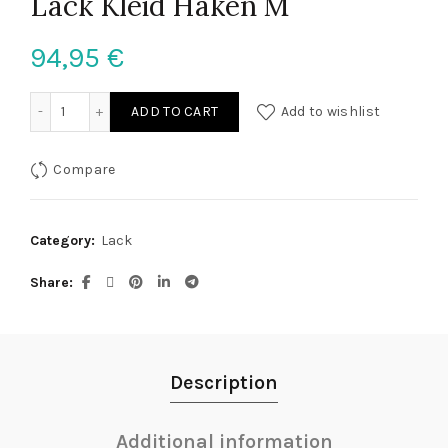
Lack Kleid Haken M
94,95
€
Lack Kleid Haken M quantity
ADD TO CART
Add to wishlist
Compare
Category:
Lack
Share
Description
Additional information