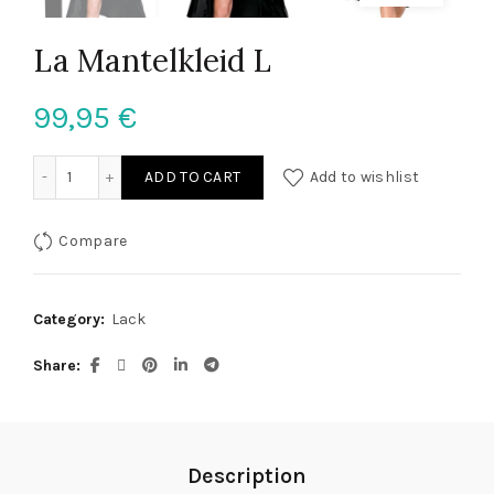
La Mantelkleid L
99,95
€
La Mantelkleid L quantity
ADD TO CART
Add to wishlist
Compare
Category:
Lack
Share
Description