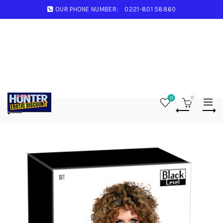
OUR PHONE NUMBER:
0221-801 58860
0
0