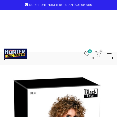
OUR PHONE NUMBER:
0221-801 58860
0
0