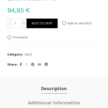
94,95
€
Lack Kleid rot S quantity
ADD TO CART
Add to wishlist
Compare
Category:
Lack
Share
Description
Additional information