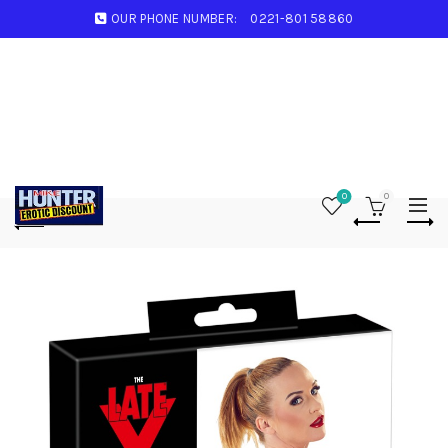
OUR PHONE NUMBER:
0221-801 58860
0
0