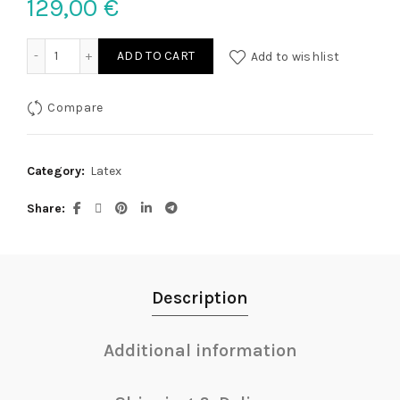
129,00
€
Latex Strapshemd schwarz M quantity
ADD TO CART
Add to wishlist
Compare
Category:
Latex
Share
Description
Additional information