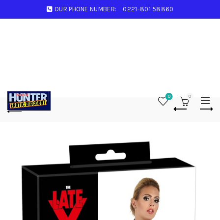
OUR PHONE NUMBER:
0221-801 58860
0
0