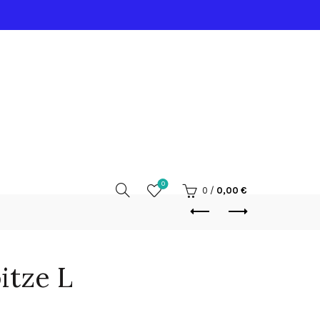
0
0
/
0,00
€
itze L