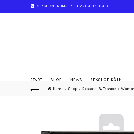
OUR PHONE NUMBER:
0221-801 58860
START
SHOP
NEWS
SEXSHOP KÖLN
Home
Shop
Dessous & Fashion
Wome