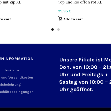
p mit Zip XL
Top und Rio offen rot XL
99,95
€
to cart
Add to cart
ENINFORMATION
Unsere Filiale ist M
Don. von 10:00 – 21
Kundenkonto
Uhr und Freitags +
 und Versandkosten
Sastag von 10:00 – 
fsbelehrung
Uhr geöffnet.
schäftsbedingungen