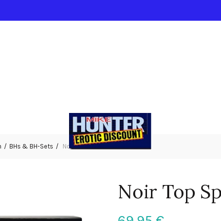
n
BHs & BH-Sets
Noir Top Spitze L
Noir Top Sp
69,95
€