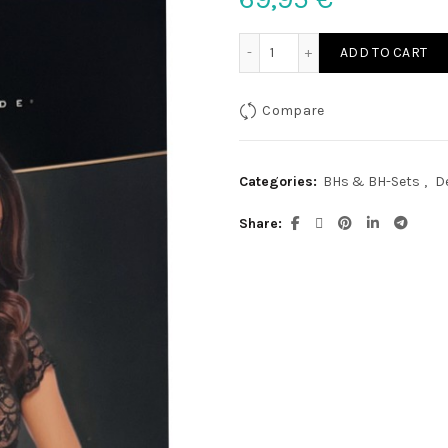
Noir Top Spitze L quantity
ADD TO CART
Compare
Categories:
BHs & BH-Sets
,
D
Share