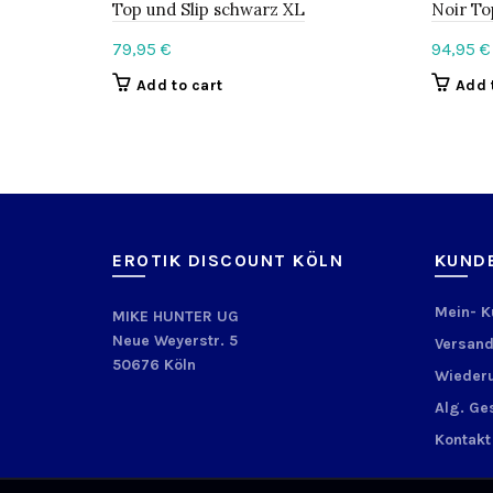
Top und Slip schwarz XL
Noir To
79,95
€
94,95
€
Add to cart
Add 
EROTIK DISCOUNT KÖLN
KUND
Mein- 
MIKE HUNTER UG
Neue Weyerstr. 5
Versand
50676 Köln
Wiederu
Alg. Ge
Kontakt