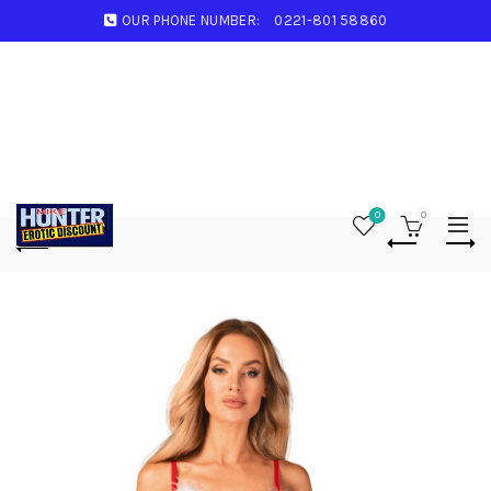
OUR PHONE NUMBER:
0221-801 58860
0
0