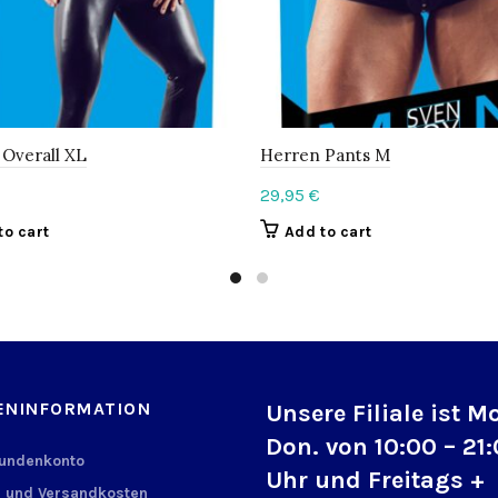
Overall XL
Herren Pants M
29,95
€
to cart
Add to cart
ENINFORMATION
Unsere Filiale ist M
Don. von 10:00 – 21
Kundenkonto
Uhr und Freitags +
 und Versandkosten