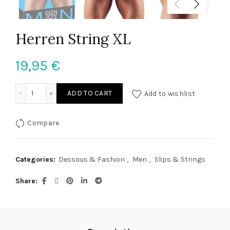
Herren String XL
19,95
€
Herren String XL quantity
ADD TO CART
Add to wishlist
Compare
Categories:
Dessous & Fashion
,
Men
,
Slips & Strings
Share