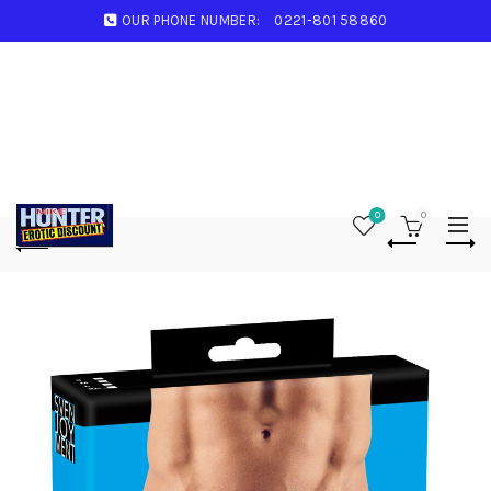
OUR PHONE NUMBER:
0221-801 58860
0
0