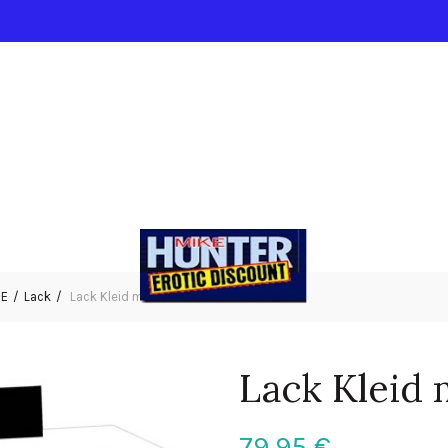
IE
Lack
Lack Kleid mit Mesh S
Lack Kleid 
79,95
€