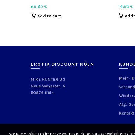
89,95
€
14,95
€
Add to cart
Add 
EROTIK DISCOUNT KÖLN
KUND
Mein- 
MIKE HUNTER UG
Neue Weyerstr. 5
Versand
50676 Köln
Wiederu
Alg. Ge
Kontakt
We use cookies to improve your experience on our website. By bro