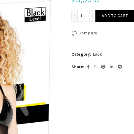
Lack Kleid mit Mesh S qua
ADD TO CART
Compare
Category:
Lack
Share