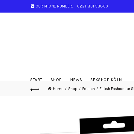
OUR PHONE NUMBER:
0221-801 58860
START
SHOP
NEWS
SEXSHOP KÖLN
Home
Shop
Fetisch
Fetish Fashion für S