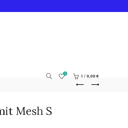
0
0
/
0,00
€
mit Mesh S