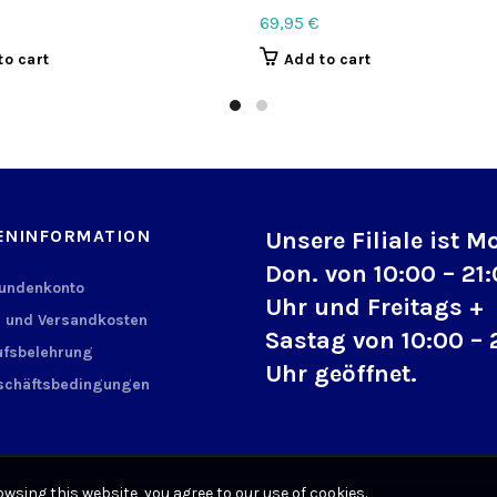
69,95
€
to cart
Add to cart
ENINFORMATION
Unsere Filiale ist M
Don. von 10:00 – 21
Kundenkonto
Uhr und Freitags +
 und Versandkosten
Sastag von 10:00 – 
fsbelehrung
Uhr geöffnet.
schäftsbedingungen
wsing this website, you agree to our use of cookies.