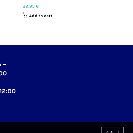
89,95
€
89,95
€
Add to cart
Add to c
o –
:00
22:00
ACCEPT