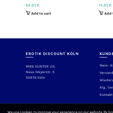
89,95
€
14,95
€
Add to cart
Add 
EROTIK DISCOUNT KÖLN
KUND
Mein- 
MIKE HUNTER UG
Neue Weyerstr. 5
Versand
50676 Köln
Wiederu
Alg. Ge
Kontakt
We use cookies to improve your experience on our website. By bro