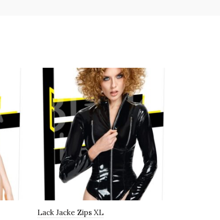
Lack Jacke Zips XL
Lack Top Z