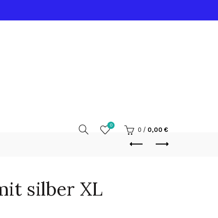
0
0
/
0,00
€
mit silber XL