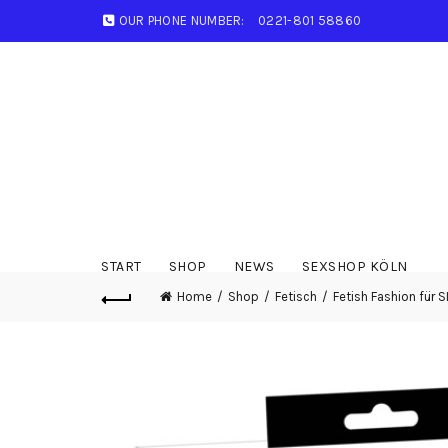
OUR PHONE NUMBER:
0221-801 58860
START
SHOP
NEWS
SEXSHOP KÖLN
Home
Shop
Fetisch
Fetish Fashion für S