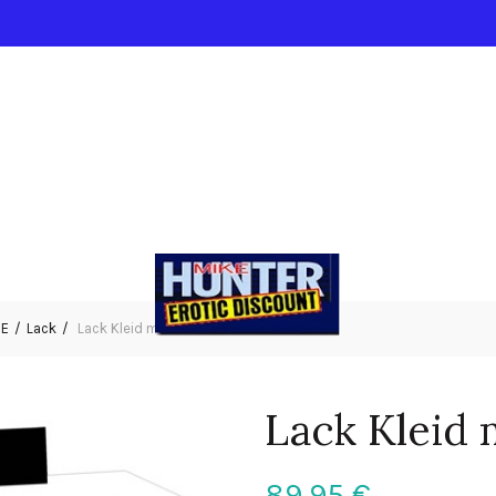
IE
Lack
Lack Kleid mit silber XL
Lack Kleid 
89,95
€