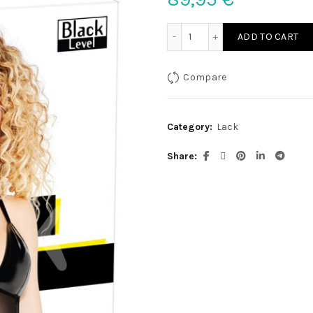
Lack Kleid mit silber XL qu
ADD TO CART
Compare
Category:
Lack
Share