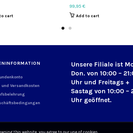
99,95
€
to cart
Add to cart
ENINFORMATION
Unsere Filiale ist M
Don. von 10:00 – 21
Kundenkonto
Uhr und Freitags +
 und Versandkosten
Sastag von 10:00 – 
fsbelehrung
Uhr geöffnet.
schäftsbedingungen
wsing this website, you agree to our use of cookies.