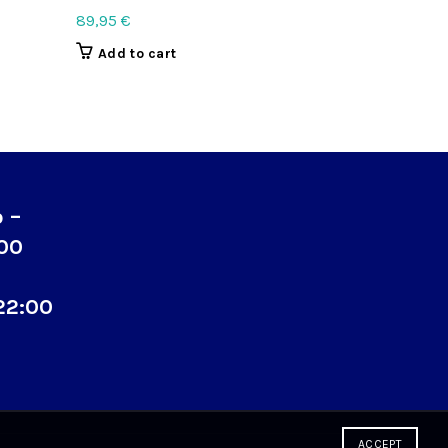
89,95
€
59,95
€
Add to cart
Add to c
o –
:00
22:00
ACCEPT