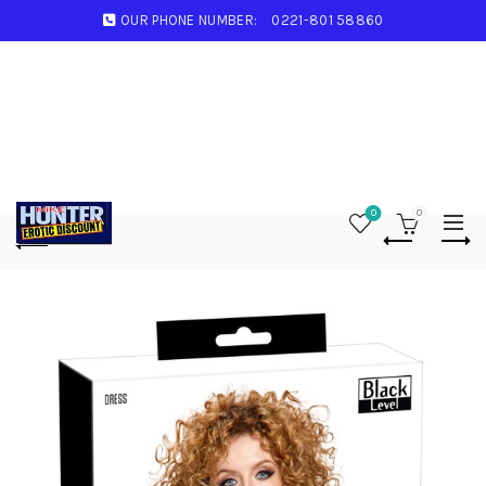
OUR PHONE NUMBER:
0221-801 58860
0
0