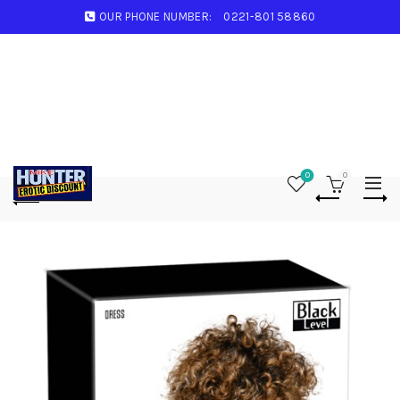
OUR PHONE NUMBER:
0221-801 58860
0
0