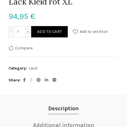
Lack Kleid rot XL
94,95
€
Lack Kleid rot XL quantity
ADD TO CART
Add to wishlist
Compare
Category:
Lack
Share
Description
Additional information