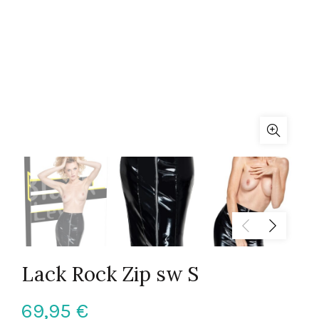
Lack Rock Zip sw S
69,95
€