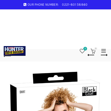
OUR PHONE NUMBER:
0221-801 58860
0
0