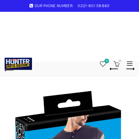
OUR PHONE NUMBER:
0221-801 58860
0
0