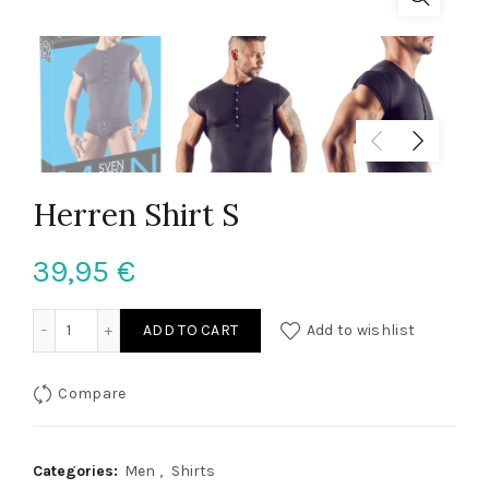
Herren Shirt S
39,95
€
Herren Shirt S quantity
ADD TO CART
Add to wishlist
Compare
Categories:
Men
,
Shirts