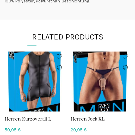
100% Polyester, Polyurethan-Beschichtung.
RELATED PRODUCTS
Herren Kurzoverall L
Herren Jock XL
59,95
€
29,95
€