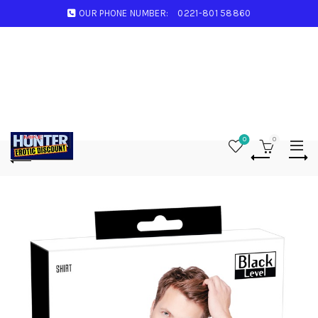
OUR PHONE NUMBER:
0221-801 58860
0
0