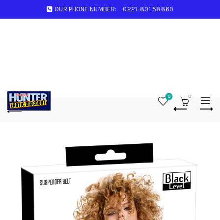
OUR PHONE NUMBER:
0221-801 58860
0
0