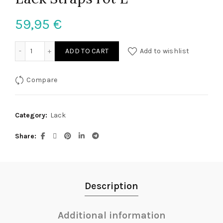
59,95
€
Lack Straps rot L quantity
ADD TO CART
Add to wishlist
Compare
Category:
Lack
Share
Description
Additional information