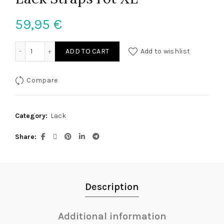
59,95
€
Lack Straps rot XL quantity
ADD TO CART
Add to wishlist
Compare
Category:
Lack
Share
Description
Additional information