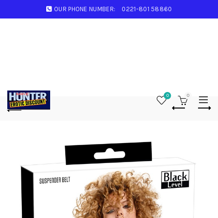
OUR PHONE NUMBER:
0221-801 58860
0
0