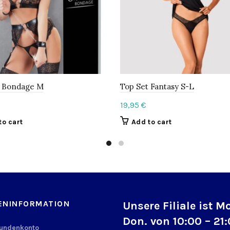
t Bondage M
Top Set Fantasy S-L
19,95
€
to cart
Add to cart
ENINFORMATION
Unsere Filiale ist M
Don. von 10:00 – 21
Kundenkonto