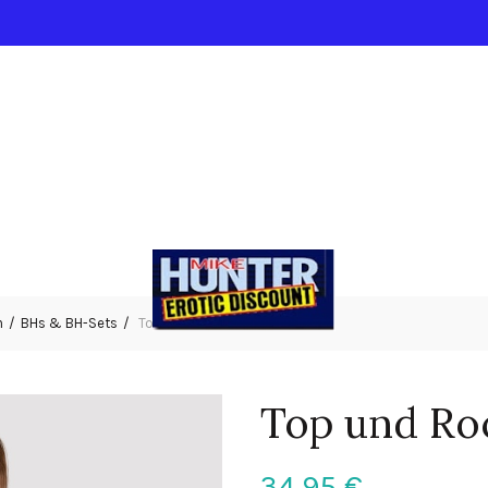
n
BHs & BH-Sets
Top und Rock L
Top und Ro
34,95
€