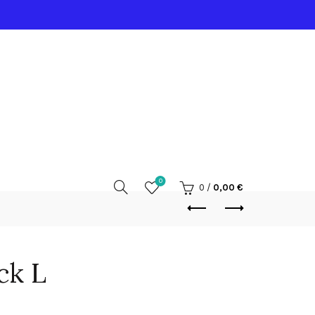
0
0
/
0,00
€
ck L