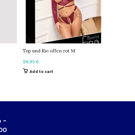
Top und Rio offen rot M
Top und Sli
99,95
€
79,95
€
Add to cart
Add to c
o –
:00