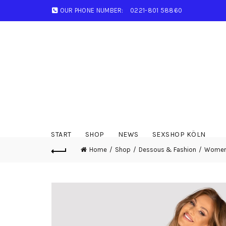
OUR PHONE NUMBER:
0221-801 58860
START
SHOP
NEWS
SEXSHOP KÖLN
Home
Shop
Dessous & Fashion
Wome