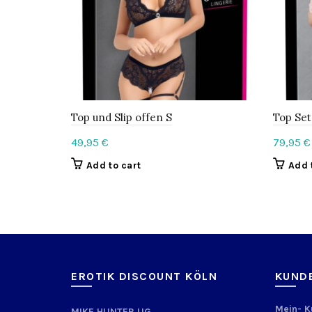
Top und Slip offen S
Top Se
49,95
€
79,95
€
Add to cart
Add 
EROTIK DISCOUNT KÖLN
KUND
Mein- 
MIKE HUNTER UG