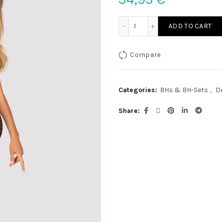
Top und Rock L quantity
ADD TO CART
Compare
Categories:
BHs & BH-Sets
,
D
Share