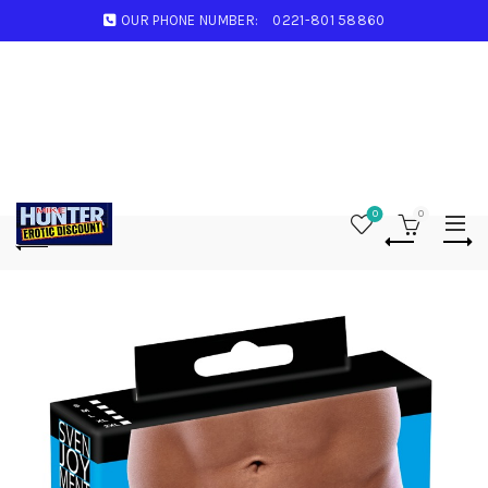
OUR PHONE NUMBER:
0221-801 58860
0
0