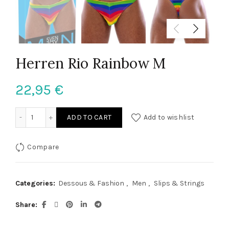
Herren Rio Rainbow M
22,95
€
Herren Rio Rainbow M quantity
ADD TO CART
Add to wishlist
Compare
Categories:
Dessous & Fashion
,
Men
,
Slips & Strings
Share