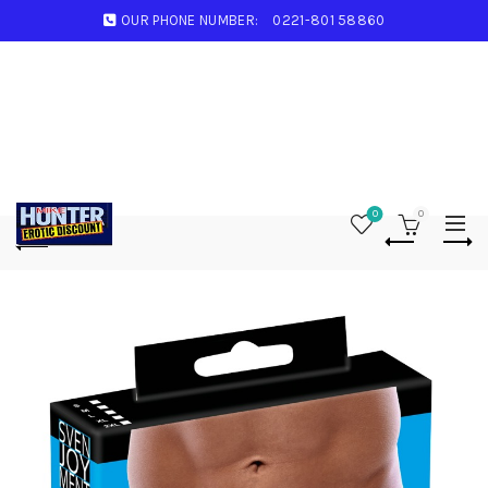
OUR PHONE NUMBER:
0221-801 58860
0
0