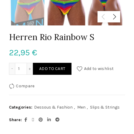
Herren Rio Rainbow S
22,95
€
Herren Rio Rainbow S quantity
ADD TO CART
Add to wishlist
Compare
Categories:
Dessous & Fashion
,
Men
,
Slips & Strings
Share