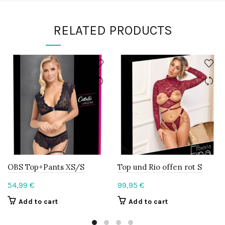
RELATED PRODUCTS
OBS Top+Pants XS/S
Top und Rio offen rot S
54,99
€
99,95
€
Add to cart
Add to cart